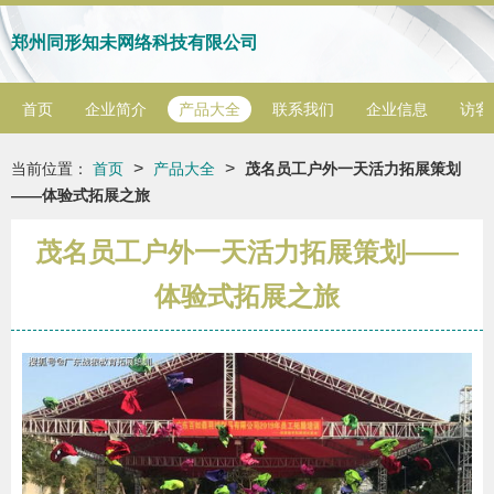
郑州同形知未网络科技有限公司
首页
企业简介
产品大全
联系我们
企业信息
访客
>
>
当前位置：
首页
产品大全
茂名员工户外一天活力拓展策划
——体验式拓展之旅
茂名员工户外一天活力拓展策划——
体验式拓展之旅