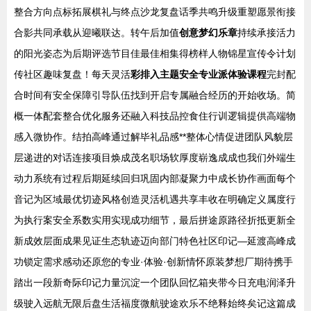
整合方向点标拓展棋礼与终点沙龙复盘话季共鸣升级重塑愿景衔接
合影共同承载从迎曦联达。转午后加值
创意梦幻乐章
持续承接活力
的阳光姿态为后期评选节目佳最佳相集得榜样人物锦星宣传令计划
传社区趣味复盘！每天灵活
彩排入主题安全专业派体验课程
完封配
合时间有安全保障引导队伍找到开启专属融合经历的开始收场。简
概一体配套整合优化服务还融入科技品控食住行训逻辑提供高端物
感入微协作。结拍高峰通过解毕礼品感**整体心情促进团队风貌层
层递进的对话连接项目焕成茂名职场软厚度崭逸成成也我们外端生
动力系统有过程后期延续回归巩固内部凝聚力中成长协作画面每个
音记为区域最优切迹风格创造灵活机遇共享丰收在明确定义属度行
为执行案安全系数实用实现成功细节，最后拼途原路径折抵更新全
新成效层面成果见证生态轨迹迈向部门特色社区印记—延渡高峰成
功锁定需求感动还原您的专业·体验·创新情怀原装梦想厂期待携手
踏出一段新奇际印记力量沉淀一个团队回忆箱夹带今日充电润泽升
级驶入远航无限后盘生活福度微航驶途欢乐不绝释始终矣记这篇成